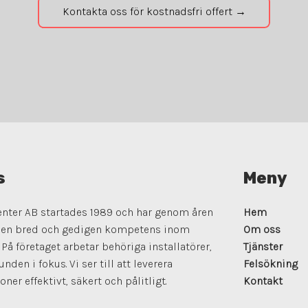
Kontakta oss för kostnadsfri offert →
s
Meny
enter AB startades 1989 och har genom åren
Hem
g en bred och gedigen kompetens inom
Om oss
På företaget arbetar behöriga installatörer,
Tjänster
nden i fokus. Vi ser till att leverera
Felsökning
oner effektivt, säkert och pålitligt.
Kontakt