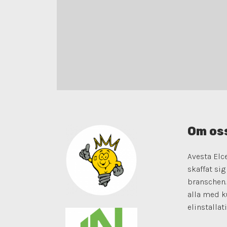
Om os
Avesta Elc
skaffat si
branschen. 
alla med ku
elinstallati