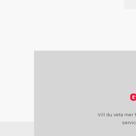
G
Vill du veta mer 
servic