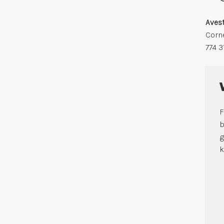
Avest
Corn
774 3
F
b
g
k