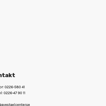
ntakt
r:
0226-580 41
l:
0226-47 90 11
avestaelcenter.se